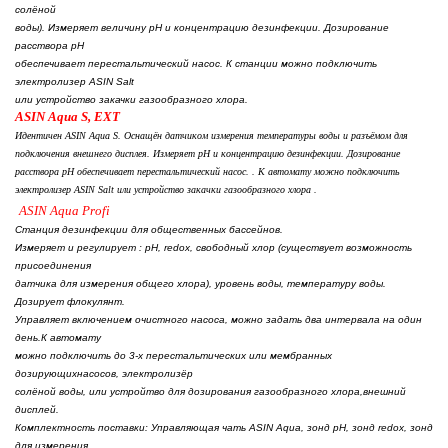
солёной
воды
).
Измеряет величину
pH
и концентрацию
дезинфекции
.
Дозирование
расствора рН
обеспечивает перестальтический насос
.
К станции
можно подключить
электролизер
ASIN Salt
или устройство зака
чк
и
газообразного хлора
.
ASIN Aqua
S
,
EXT
Идентичен
ASIN Aqua S. О
снащён датчиком измерения температуры воды и разъёмом для
подключения внешнего дисплея
.
Измеряет
pH
и концентрацию дезинфекции
.
Дозирование
расствора рН обеспечивает перестальтический насос
. .
К автомату можно подключить
электролизер
ASIN Salt
или устройство закачки газообразного хлора
.
ASIN Aqua
Profi
Станция дезинфекции для общественных бассейнов.
Измеряет и регулирует
: pH, redox,
свободный хлор
(
существует возможность
присоединения
датчика для измерения общего хлора
),
уровень воды
,
температуру воды
.
Дозирует флокулянт
.
Управляет включением очистного насоса
,
можно задать два интервала на один
день
.
К автомату
можно подключить до
3
-
х перестальтических или мембранных
дозирующих
насосов
,
электролизёр
солёной воды
,
или устройтво для дозирования газообразного хлора
,
внешний
дисплей
.
Комплектность поставки: Управляющая чать ASIN Aqua, зонд pH, зонд redox, зонд
для
измерения