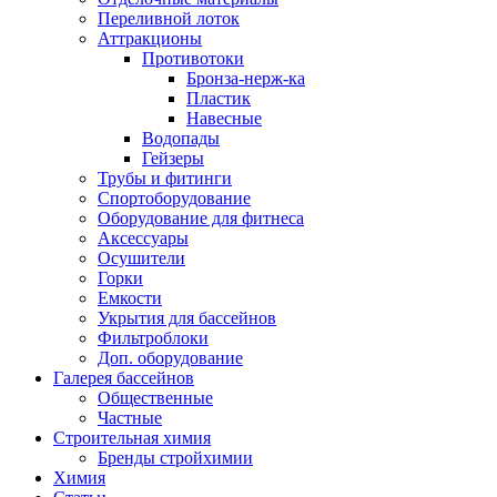
Переливной лоток
Аттракционы
Противотоки
Бронза-нерж-ка
Пластик
Навесные
Водопады
Гейзеры
Трубы и фитинги
Спортоборудование
Оборудование для фитнеса
Аксессуары
Осушители
Горки
Емкости
Укрытия для бассейнов
Фильтроблоки
Доп. оборудование
Галерея бассейнов
Общественные
Частные
Строительная химия
Бренды стройхимии
Химия