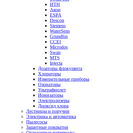
НТН
Акон
ESPA
Descon
Siemens
WaterSens
Grundfos
CCEI
Microdos
Swan
MTS
Injecta
Дозаторы флокулянта
Хлораторы
Измерительные приборы
Озонаторы
Ультрафиолет
Ионизаторы
Электролизеры
Диоксид хлора
Лестницы и поручни
Электрика и автоматика
Пылесосы
Защитные покрытия
Отделочные материалы