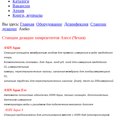
Каталоги
Вакансии
Архив
Книги, журналы
Вы здесь:
Главная
Оборудование
Дезинфекция
Станции
дозации
Aseko
Станции дозации химреагентов Aseco (Чехия)
ASIN Aqua
Станция оснащёна мембранным зондом для прямого измерения в воде свободного
хлора
.
Копмлектность поставки
: Asin Aqua,
зонд
pH,
зонд для измерения свободного
CL,
измерительные
камеры
,
перестальтические насосы
,
запасная мембрана для зонда
измеряющего
CL,
запасные трубочки для перестальтических насосов
(2
шт
),
тест на
200
измерений.
ASIN Aqua Ext
Автомата полностью идентичен ASIN Aqua,
только оснащён
,
дополнительно
,
датчиком измерения
температуры воды и разъёмом для подключения внешнего дисплея
ASIN Aqua
S
Станция предназначена для использования вместе с ASIN Salt (
электролизером