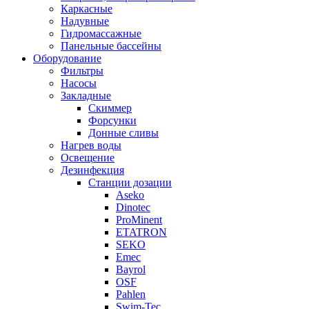
Каркасные
Надувные
Гидромассажные
Панельные бассейны
Оборудование
Фильтры
Насосы
Закладные
Скиммер
Форсунки
Донные сливы
Нагрев воды
Освещение
Дезинфекция
Станции дозации
Aseko
Dinotec
ProMinent
ETATRON
SEKO
Emec
Bayrol
OSF
Pahlen
Swim-Tec