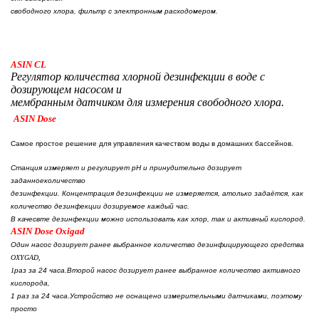
свободного хлора, фильтр с электронным расходомером.
ASIN CL
Регулятор количества хлорной дезинфекции в воде с
дозирующем насосом и
мембранным датчиком для измерения свободного хлора.
ASIN Dose
Самое простое решение для управления качеством воды в домашних бассейнов
.
Станция
и
змеряет
и регулирует
pH
и принудительно дозирует
заданное
количество
дезинфекции
.
Концентрация
дезинфекции не измеряется
,
а
только задаётся
,
как
количество дезинфекции
дозируемое каждый час
.
В качесвте дезинфекции можно использовать
как хлор, так и активный кислород.
ASIN Dose Oxigad
Один насос дозирует ранее выбранное количество дезинфицирующего средства
OXYGAD,
1
раз за
24
часа
.
Второй насос дозирует ранее выбранное количество активного
кислорода
,
1
раз за
24
часа
.
Устройство не оснащено измерительными датчиками
,
поэтому
просто