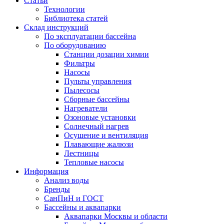
Статьи
Технологии
Библиотека статей
Склад инструкций
По эксплуатации бассейна
По оборудованию
Станции дозации химии
Фильтры
Насосы
Пульты управления
Пылесосы
Сборные бассейны
Нагреватели
Озоновые установки
Солнечный нагрев
Осушение и вентиляция
Плавающие жалюзи
Лестницы
Тепловые насосы
Информация
Анализ воды
Бренды
СанПиН и ГОСТ
Бассейны и аквапарки
Аквапарки Москвы и области