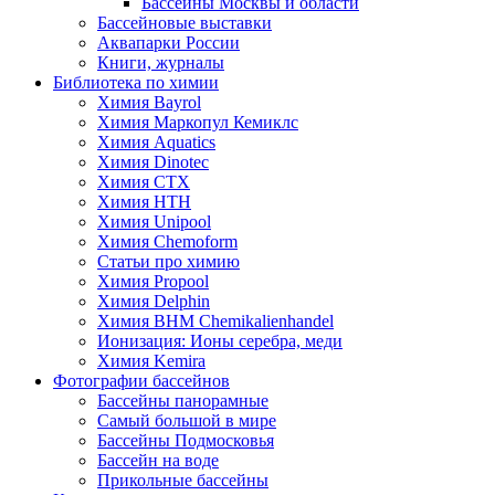
Бассейны Москвы и области
Бассейновые выставки
Аквапарки России
Книги, журналы
Библиотека по химии
Химия Bayrol
Химия Маркопул Кемиклс
Химия Aquatics
Химия Dinotec
Химия CTX
Химия HTH
Химия Unipool
Химия Chemoform
Статьи про химию
Химия Propool
Химия Delphin
Химия BHM Chemikalienhandel
Ионизация: Ионы серебра, меди
Химия Kemira
Фотографии бассейнов
Бассейны панорамные
Самый большой в мире
Бассейны Подмосковья
Бассейн на воде
Прикольные бассейны