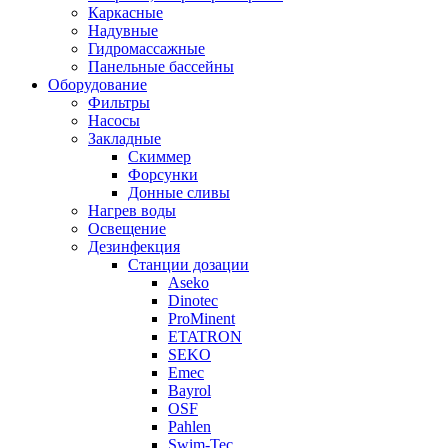
Каркасные
Надувные
Гидромассажные
Панельные бассейны
Оборудование
Фильтры
Насосы
Закладные
Скиммер
Форсунки
Донные сливы
Нагрев воды
Освещение
Дезинфекция
Станции дозации
Aseko
Dinotec
ProMinent
ETATRON
SEKO
Emec
Bayrol
OSF
Pahlen
Swim-Tec