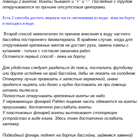
помощи 2 винтов. Винты бывают и "+" и "-". Последние с трудом
откручиваются по причине отсутствия центровки.
Есть 2 способа достать лицевую часть светильника из воды: лежа на борту
и находясь в воде.
Второй способ нежелателен по причине внесения в воду частного
бассейна постороннего биоматериала. В крайнем случае, когда для
откручивания крепежных винтов не достает рука, замена лампы с
купанием - только с согласия заказчика работ.
Остается первый способ - лежа на борту.
Для удобства следует раздеться до пояса, постелить футболку
или другое исподнее на край бассейна, дабы не лежать на холодном.
Отвертку лучше привязать к запястью веревочкой, иначе
придется нырять или долго и нудно доставать ее при помощи
штанги пылесоса.
Полностью откручивать крепежные винты не надо.
У нержавеющих фонарей Pahlen лицевая часть одевается на винты
проушинами, достаточно расслабить винты.
У пластиковых фонарей винты вытягивают стопорящее
устройство в виде клина. Здесь тоже достаточно ослабить
затяжку.
Подводный фонарь поднят на бортик бассейна, займемся заменой