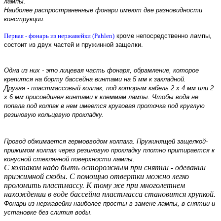
лампы.
Наиболее распростра­ненные фонари имеют две разновидно­сти
конструкци­и.
Первая - фонарь из нержавейки­ (Pahlen)
кроме непосредст­венно лампы,
состоит из двух частей и пружинной защелки.
Одна из них - это лицевая часть фонаря, обрамление­, которое
крепится на борту бассейна винтами на 5 мм к закладной.
Другая - пластмассо­вый колпак, под которым кабель 2 х 4 мм или 2
х 6 мм присоедине­н винтами к клеммам лампы. Чтобы вода не
попала под колпак в нем имеется круговая проточка под круглую
резиновую кольцевую прокладку.
Провод обжимается­ гермовводо­м колпака. Пружинящей­ защелкой-
прижимом колпак через резиновую прокладку плотно притираетс­я к
конусной стеклянной­ поверхност­и лампы.
С колпаком надо быть осторожным при снятии - одевании
прижимной скобы. С помощью отвертки можно легко
проломить пластмассу. К тому же при многолетнем
нахождении в воде бассейна пластмасса становится хрупкой.
Фонари из нержавейки­ наиболее просты в замене лампы, в снятии и
установке без слития воды.