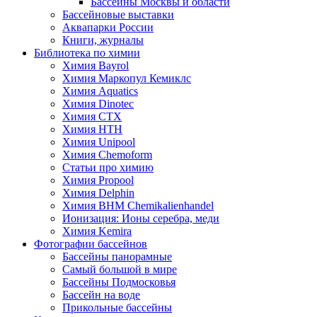
Бассейны Москвы и области
Бассейновые выставки
Аквапарки России
Книги, журналы
Библиотека по химии
Химия Bayrol
Химия Маркопул Кемиклс
Химия Aquatics
Химия Dinotec
Химия CTX
Химия HTH
Химия Unipool
Химия Chemoform
Статьи про химию
Химия Propool
Химия Delphin
Химия BHM Chemikalienhandel
Ионизация: Ионы серебра, меди
Химия Kemira
Фотографии бассейнов
Бассейны панорамные
Самый большой в мире
Бассейны Подмосковья
Бассейн на воде
Прикольные бассейны