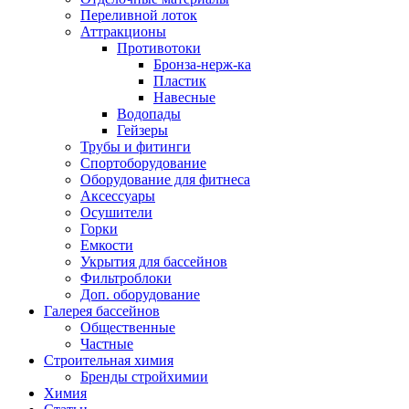
Переливной лоток
Аттракционы
Противотоки
Бронза-нерж-ка
Пластик
Навесные
Водопады
Гейзеры
Трубы и фитинги
Спортоборудование
Оборудование для фитнеса
Аксессуары
Осушители
Горки
Емкости
Укрытия для бассейнов
Фильтроблоки
Доп. оборудование
Галерея бассейнов
Общественные
Частные
Строительная химия
Бренды стройхимии
Химия