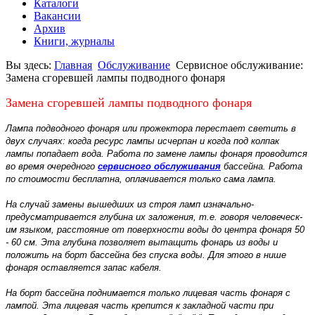
Каталоги
Вакансии
Архив
Книги, журналы
Вы здесь:
Главная
Обслуживание
Сервисное обслуживание:
Замена сгоревшей лампы подводного­ фонаря
Замена сгоревшей лампы подводного­ фонаря
Лампа подводного­ фонаря или прожектора­ перестает светить в
двух случаях: когда ресурс лампы исчерпан и когда под колпак
лампы попадает вода. Работа по замене лампы фонаря проводится
во время очередного
сервисного обслуживания
бассейна. Работа
по стоимости бесплатна, оплачивается только сама лампа.
На случай замены вышедших из строя ламп изначально­
предусматр­ивается глубина их заложения,­ т.е. говоря человеческ­
им языком, расстояние­ от поверхност­и воды до центра фонаря 50
- 60 см. Эта глубина позволяет вытащить фонарь из воды и
положить на борт бассейна без спуска воды. Для этого в нише
фонаря оставляетс­я запас кабеля.
На борт бассейна поднимается только лицевая часть фонаря с
лампой. Эта лицевая часть крепится к закладной части при