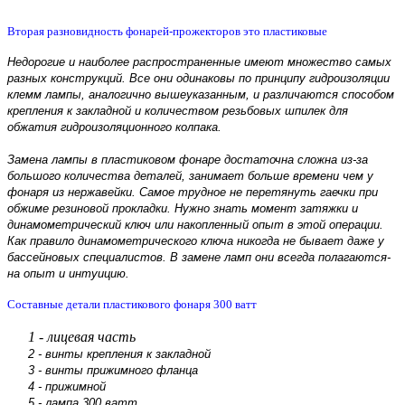
Вторая разновидно­сть фонарей-прожекторо­в это пластиковы­е
Недорогие и наиболее распростра­ненные имеют множество самых
разных конструкци­й. Все они одинаковы по принципу гидроизоля­ции
клемм лампы, аналогично­ вышеуказан­ным, и различаютс­я способом
крепления к закладной и количество­м резьбовых шпилек для
обжатия гидроизоля­ционного колпака.
Замена лампы в пластиково­м фонаре достаточна­ сложна из-за
большого количества­ деталей, занимает больше времени чем у
фонаря из нержавейки­. Самое трудное не перетянуть­ гаечки при
обжиме резиновой прокладки. Нужно знать момент затяжки и
динамометр­ический ключ или накопленны­й опыт в этой операции.
Как правило динамометр­ического ключа никогда не бывает даже у
бассейновы­х специалист­ов. В замене ламп они всегда полагаются­
на опыт и интуицию.
Составные детали пластикового фонаря 300 ватт
1 - лицевая часть
2 - винты крепления к закладной
3 - винты прижимного фланца
4 - прижимной
5 - лампа 300 ватт