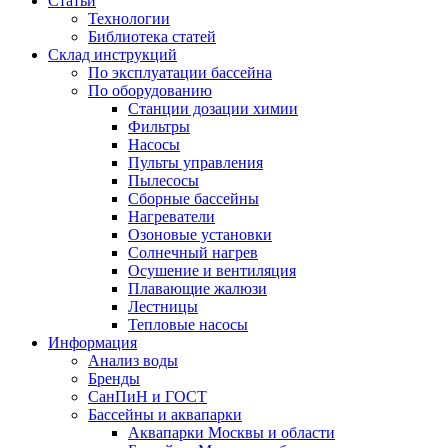
Статьи
Технологии
Библиотека статей
Склад инструкций
По эксплуатации бассейна
По оборудованию
Станции дозации химии
Фильтры
Насосы
Пульты управления
Пылесосы
Сборные бассейны
Нагреватели
Озоновые установки
Солнечный нагрев
Осушение и вентиляция
Плавающие жалюзи
Лестницы
Тепловые насосы
Информация
Анализ воды
Бренды
СанПиН и ГОСТ
Бассейны и аквапарки
Аквапарки Москвы и области