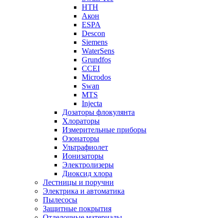
НТН
Акон
ESPA
Descon
Siemens
WaterSens
Grundfos
CCEI
Microdos
Swan
MTS
Injecta
Дозаторы флокулянта
Хлораторы
Измерительные приборы
Озонаторы
Ультрафиолет
Ионизаторы
Электролизеры
Диоксид хлора
Лестницы и поручни
Электрика и автоматика
Пылесосы
Защитные покрытия
Отделочные материалы