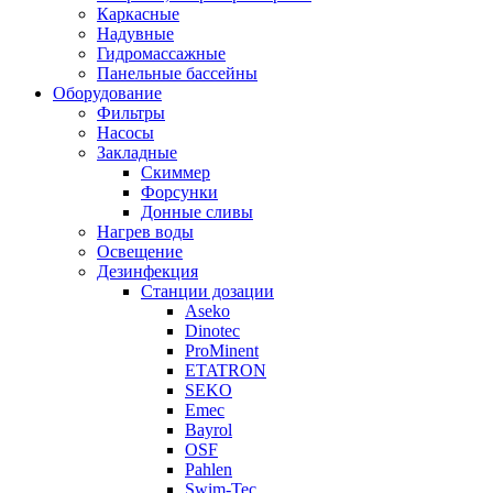
Каркасные
Надувные
Гидромассажные
Панельные бассейны
Оборудование
Фильтры
Насосы
Закладные
Скиммер
Форсунки
Донные сливы
Нагрев воды
Освещение
Дезинфекция
Станции дозации
Aseko
Dinotec
ProMinent
ETATRON
SEKO
Emec
Bayrol
OSF
Pahlen
Swim-Tec