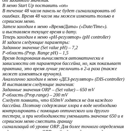
от заданного значения.
В меню Start Up поставить «on»
В течение 48 часов панель не будет сигнализировать об
ошибках. Время 48 часов мы можем изменить только в
сервисном меню.
Затем заходим в меню «Время/Дата» («Date/Time»).
и выставляем текущее время и дату.
Теперь заходим в меню «pH-регулятор» (pH controller)
И задаем следующие параметры:
Заданное значение (Set value pH) – 7,2
P-область (Prop. Range pH) – 1,5
Время дозирования вычисляется автоматически в
зависимости от параметров бассейна, но, как показывает
практика, это время лучше увеличить в 2-а раза (также
может изменяться вручную).
Аналогично заходим в меню «ДЕЗ-регулятор» (DIS-controller)
И выставляем следующие значения:
Заданные значения ORP – (Set value) – 650 mV
Р-область (Prop.range) – 200 mV
Следует помнить, что 650mV годятся не для каждого
бассейна. Поэтому содержание хлора в воде необходимо
контролировать с помощью оптического или другого
тестера, и при необходимости уменьшить значение 650 и в
сервисном меню сместить границу
сигнализаций об уровне ORP. Для более точного определения