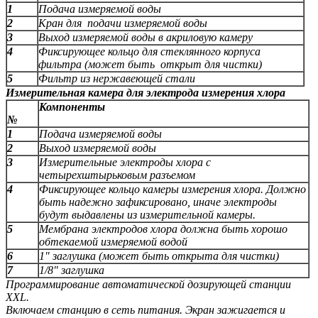
1
Подача измеряемой воды
2
Кран для подачи измеряемой воды
3
Выход измеряемой воды в акриловую камеру
4
Фиксирующее кольцо для стеклянного корпуса
фильтра (может быть открыт для чистки)
5
Фильтр из нержавеющей стали
Измерительная камера для электрода измерения хлора
Компоненты
№
1
Подача измеряемой воды
2
Выход измеряемой воды
3
Измерительные электроды хлора с
четырехштырьковым разъемом
4
Фиксирующее кольцо камеры измерения хлора. Должно
быть надежно зафиксировано, иначе электроды
будут выдавлены из измерительной камеры.
5
Мембрана электродов хлора должна быть хорошо
обтекаемой измеряемой водой
6
1" заглушка (может быть открыта для чистки)
7
1/8" заглушка
Программирование автоматической дозирующей станции
XXL.
Включаем станцию в сеть питания. Экран зажигается и