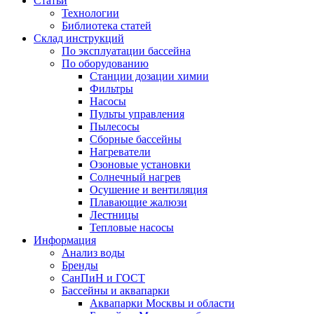
Статьи
Технологии
Библиотека статей
Склад инструкций
По эксплуатации бассейна
По оборудованию
Станции дозации химии
Фильтры
Насосы
Пульты управления
Пылесосы
Сборные бассейны
Нагреватели
Озоновые установки
Солнечный нагрев
Осушение и вентиляция
Плавающие жалюзи
Лестницы
Тепловые насосы
Информация
Анализ воды
Бренды
СанПиН и ГОСТ
Бассейны и аквапарки
Аквапарки Москвы и области