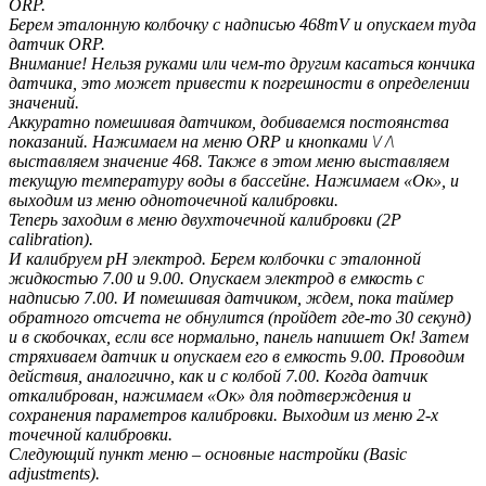
ORP.
Берем эталонную колбочку с надписью 468mV и опускаем туда
датчик ORP.
Внимание! Нельзя руками или чем-то другим касаться кончика
датчика, это может привести к погрешности в определении
значений.
Аккуратно помешивая датчиком, добиваемся постоянства
показаний. Нажимаем на меню ORP и кнопками \/ /\
выставляем значение 468. Также в этом меню выставляем
текущую температуру воды в бассейне. Нажимаем «Ок», и
выходим из меню одноточечной калибровки.
Теперь заходим в меню двухточечной калибровки (2P
calibration).
И калибруем рН электрод. Берем колбочки с эталонной
жидкостью 7.00 и 9.00. Опускаем электрод в емкость с
надписью 7.00. И помешивая датчиком, ждем, пока таймер
обратного отсчета не обнулится (пройдет где-то 30 секунд)
и в скобочках, если все нормально, панель напишет Ок! Затем
стряхиваем датчик и опускаем его в емкость 9.00. Проводим
действия, аналогично, как и с колбой 7.00. Когда датчик
откалиброван, нажимаем «Ок» для подтверждения и
сохранения параметров калибровки. Выходим из меню 2-х
точечной калибровки.
Следующий пункт меню – основные настройки (Basic
adjustments).