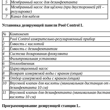
5
Мембранный насос для дезинфектанта
Мембранный насос для щёлочи (при двусторонней рН –
6
регулировке)
7
Канал для кабеля
Установка дозирующей панели Pool Control L
№
Компонент
1
Pool Control измерительно-регулировочный прибор
2
Ёмкость с кислотой
3
Ёмкость с дезинфектантом
4
Система дозирования флокулянта
5
Фильтровальная установка
6
Теплообменник
7
Циркуляционный насос
8
Возврат измеряемой воды с краном (опция)
9
Отбор измеряемой воды с краном (опция)
10
Впускной клапан для кислоты (минимальная дистанция от в
дезинфектанта 10 см)
11
Впускной клапан для дезинфектанта (минимальная дистанц
кислоты 10 см)
Программирование дозирующей станции L.