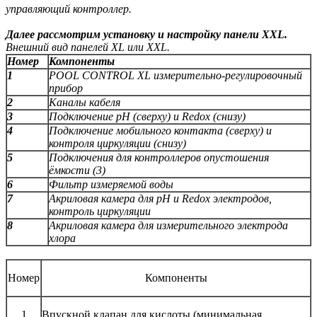
управляющий контроллер.
Далее рассмотрим установку и настройку панели XXL.
Внешний вид панелей XL или XXL.
Номер
Компоненты
1
POOL CONTROL XL измерительно-регулировочный
прибор
2
Каналы кабеля
3
Подключение рН (сверху) и Redox (снизу)
4
Подключение мобильного контакта (сверху) и
контроля циркуляции (снизу)
5
Подключения для контроллеров опустошения
ёмкости (3)
6
Фильтр измеряемой воды
7
Акриловая камера для рН и Redox электродов,
контроль циркуляции
8
Акриловая камера для измерительного электрода
хлора
Номер
Компоненты
1
Впускной клапан для кислоты (минимальная