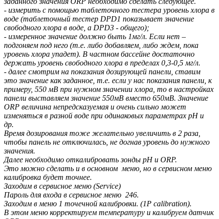
заданного значения ORP необходимо сделать следующее.
- измерить с помощью таблеточного тестера уровень хлора в
воде (таблеточный тестер DPD1 показывает значение
свободного хлора в воде, а DPD3 - общего);
- измеренное значение должно быть 1мг/л. Если нет –
подгоняем под него (т.е. либо добавляем, либо ждем, пока
уровень хлора упадет). В частном бассейне достаточно
держать уровень свободного хлора в пределах 0,3-0,5 мг/л.
- далее смотрим на показания дозирующей панели, ставим
это значение как заданное, т.е. если у нас показания панели, к
примеру, 550 мВ при нужном значении хлора, то в настройках
панели выставляем значение 550мВ вместо 650мВ. Значение
ORP величина непредсказуемая и очень сильно может
изменяться в разной воде при одинаковых параметрах рН и
др.
Время дозирования тоже желательно увеличить в 2 раза,
чтобы панель не отключилась, не догнав уровень до нужного
значения.
Далее необходимо откалибровать зонды рН и ORP.
Это можно сделать и в основном меню, но в сервисном меню
калибровка будет точнее.
Заходим в сервисное меню (Service)
Пароль для входа в сервисное меню 246.
Заходим в меню 1 точечной калибровки. (1P calibration).
В этом меню корректируем температуру и калибруем датчик