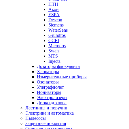
НТН
Акон
ESPA
Descon
Siemens
WaterSens
Grundfos
CCEI
Microdos
Swan
MTS
Injecta
Дозаторы флокулянта
Хлораторы
Измерительные приборы
Озонаторы
Ультрафиолет
Ионизаторы
Электролизеры
Диоксид хлора
Лестницы и поручни
Электрика и автоматика
Пылесосы
Защитные покрытия
Отделочные материалы