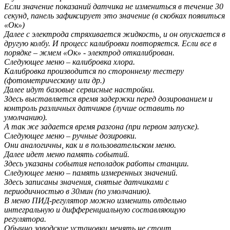
Если значение показаний датчика не измениться в течение 30
секунд, панель зафиксирует это значение (в скобках появиться
«Ок»)
Далее с электрода стряхивается жидкость, и он опускается в
другую колбу. И процесс калибровки повторяется. Если все в
порядке – жмем «Ок» - электрод откалиброван.
Следующее меню – калибровка хлора.
Калибровка производится по стороннему тестеру
(фотометрическому или др.)
Далее идут базовые сервисные настройки.
Здесь выставляется время задержки перед дозированием и
контроль различных датчиков (лучше оставить по
умолчанию).
А так же задается время разгона (при первом запуске).
Следующее меню – ручные дозировки.
Они аналогичны, как и в пользовательском меню.
Далее идет меню память событий.
Здесь указаны события неполадок работы станции.
Следующее меню – память измеренных значений.
Здесь записаны значения, снятые датчиками с
периодичностью в 30мин (по умолчанию).
В меню ПИД-регулятор можно изменить отдельно
интегральную и дифференциальную составляющую
регулятора.
Обычно заводские установки менять не стоит.