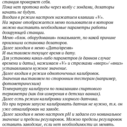
станция проверяет себя.
Пока нет протока воды через колбу с зондами, дозаторы
качать не будут.
Входим в режим настроек нажатием клавиши «V».
На экране отображается меню пользователя в котором
можно выставить необходимые параметры работы
дозирующей станции.
Меню «блок. оборудования» показывает, по какой причине
произошла остановка дозаторов.
Далее заходим в меню «Дата/время»
И выставляем текущее время и дату.
Для установки каких-либо параметров (в данном случае
времени и даты), нажимаем «V» и стрелками «вверх»/ «вниз»
устанавливаем нужное значение.
Далее входим в режим одноточечных калибровок.
Значения выставляем по сторонним тестерам (например,
фотометрическим)
Температуру калибруем по показаниям спиртового
термометра (как для измерения в детских ваннах).
Далее есть режим калибровки хлорного датчика.
Но при первом запуске калибровать датчик не нужно, т.к. он
уже откалиброван на заводе.
Далее заходим в меню настроек рН и задаем его номинальное
значение и пределы регулировок. Можно пределы регулировок
оставить заводские, если нет необходимости их менять.