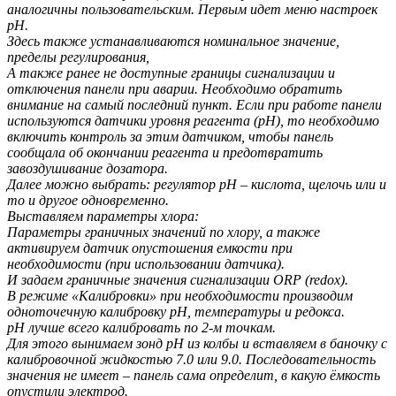
аналогичны пользовательским. Первым идет меню настроек
рН.
Здесь также устанавливаются номинальное значение,
пределы регулирования,
А также ранее не доступные границы сигнализации и
отключения панели при аварии. Необходимо обратить
внимание на самый последний пункт. Если при работе панели
используются датчики уровня реагента (рН), то необходимо
включить контроль за этим датчиком, чтобы панель
сообщала об окончании реагента и предотвратить
завоздушивание дозатора.
Далее можно выбрать: регулятор рН – кислота, щелочь или и
то и другое одновременно.
Выставляем параметры хлора:
Параметры граничных значений по хлору, а также
активируем датчик опустошения емкости при
необходимости (при использовании датчика).
И задаем граничные значения сигнализации ORP (redox).
В режиме «Калибровки» при необходимости производим
одноточечную калибровку рН, температуры и редокса.
рН лучше всего калибровать по 2-м точкам.
Для этого вынимаем зонд рН из колбы и вставляем в баночку с
калибровочной жидкостью 7.0 или 9.0. Последовательность
значения не имеет – панель сама определит, в какую ёмкость
опустили электрод.