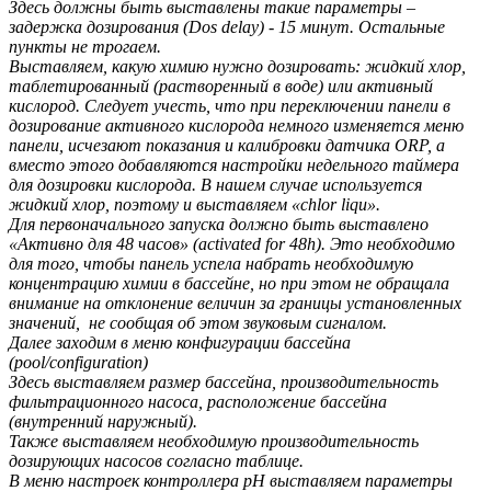
Здесь должны быть выставлены такие параметры –
задержка дозирования (Dos delay) - 15 минут. Остальные
пункты не трогаем.
Выставляем, какую химию нужно дозировать: жидкий хлор,
таблетированный (растворенный в воде) или активный
кислород. Следует учесть, что при переключении панели в
дозирование активного кислорода немного изменяется меню
панели, исчезают показания и калибровки датчика ORP, а
вместо этого добавляются настройки недельного таймера
для дозировки кислорода. В нашем случае используется
жидкий хлор, поэтому и выставляем «chlor liqu».
Для первоначального запуска должно быть выставлено
«Активно для 48 часов» (activated for 48h). Это необходимо
для того, чтобы панель успела набрать необходимую
концентрацию химии в бассейне, но при этом не обращала
внимание на отклонение величин за границы установленных
значений, не сообщая об этом звуковым сигналом.
Далее заходим в меню конфигурации бассейна
(pool/configuration)
Здесь выставляем размер бассейна, производительность
фильтрационного насоса, расположение бассейна
(внутренний наружный).
Также выставляем необходимую производительность
дозирующих насосов согласно таблице.
В меню настроек контроллера рН выставляем параметры