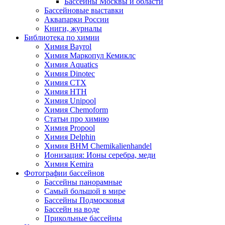
Бассейны Москвы и области
Бассейновые выставки
Аквапарки России
Книги, журналы
Библиотека по химии
Химия Bayrol
Химия Маркопул Кемиклс
Химия Aquatics
Химия Dinotec
Химия CTX
Химия HTH
Химия Unipool
Химия Chemoform
Статьи про химию
Химия Propool
Химия Delphin
Химия BHM Chemikalienhandel
Ионизация: Ионы серебра, меди
Химия Kemira
Фотографии бассейнов
Бассейны панорамные
Самый большой в мире
Бассейны Подмосковья
Бассейн на воде
Прикольные бассейны