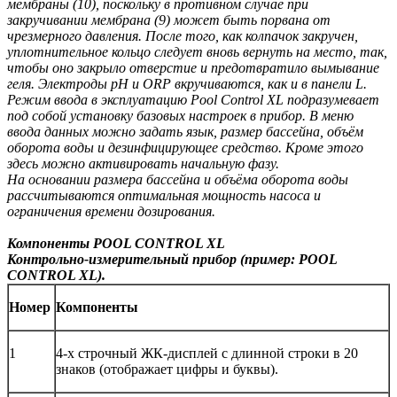
мембраны (10), поскольку в противном случае при
закручивании мембрана (9) может быть порвана от
чрезмерного давления. После того, как колпачок закручен,
уплотнительное кольцо следует вновь вернуть на место, так,
чтобы оно закрыло отверстие и предотвратило вымывание
геля. Электроды рН и ORP вкручиваются, как и в панели L.
Режим ввода в эксплуатацию Pool Control XL подразумевает
под собой установку базовых настроек в прибор. В меню
ввода данных можно задать язык, размер бассейна, объём
оборота воды и дезинфицирующее средство. Кроме этого
здесь можно активировать начальную фазу.
На основании размера бассейна и объёма оборота воды
рассчитываются оптимальная мощность насоса и
ограничения времени дозирования.
Компоненты POOL CONTROL XL
Контрольно-измерительный прибор (пример: POOL
CONTROL XL).
Номер
Компоненты
1
4-х строчный ЖК-дисплей с длинной строки в 20
знаков (отображает цифры и буквы).