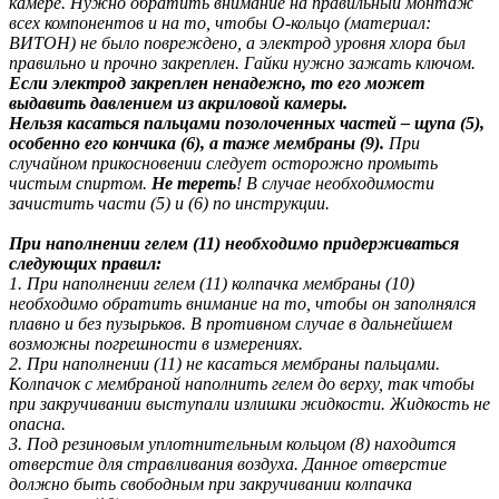
камере. Нужно обратить внимание на правильный монтаж
всех компонентов и на то, чтобы О-кольцо (материал:
ВИТОН) не было повреждено, а электрод уровня хлора был
правильно и прочно закреплен. Гайки нужно зажать ключом.
Если электрод закреплен ненадежно, то его может
выдавить давлением из акриловой камеры.
Нельзя касаться пальцами позолоченных частей – щупа (5),
особенно его кончика (6), а таже мембраны (9).
При
случайном прикосновении следует осторожно промыть
чистым спиртом.
Не тереть
! В случае необходимости
зачистить части (5) и (6) по инструкции.
При наполнении гелем (11) необходимо придерживаться
следующих правил:
1. При наполнении гелем (11) колпачка мембраны (10)
необходимо обратить внимание на то, чтобы он заполнялся
плавно и без пузырьков. В противном случае в дальнейшем
возможны погрешности в измерениях.
2. При наполнении (11) не касаться мембраны пальцами.
Колпачок с мембраной наполнить гелем до верху, так чтобы
при закручивании выступали излишки жидкости. Жидкость не
опасна.
3. Под резиновым уплотнительным кольцом (8) находится
отверстие для стравливания воздуха. Данное отверстие
должно быть свободным при закручивании колпачка