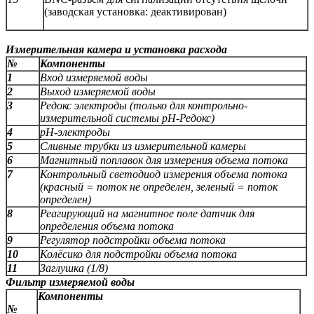
(заводская установка: деактивирован)
Измерительная камера и установка расхода
№
Компоненты
1
Вход измеряемой воды
2
Выход измеряемой воды
3
Редокс электроды (только для контрольно-
измерительной системы рН-Редокс)
4
рН-электроды
5
Сливные трубки из измерительной камеры
6
Магнитный поплавок для измерения объема потока
7
Контрольный светодиод измерения объема потока
(красный = поток не определен, зеленый = поток
определен)
8
Реагирующий на магнитное поле датчик для
определения объема потока
9
Регулятор подстройки объема потока
10
Колёсико для подстройки объема потока
11
Заглушка (1/8)
Фильтр измеряемой воды
Компоненты
№