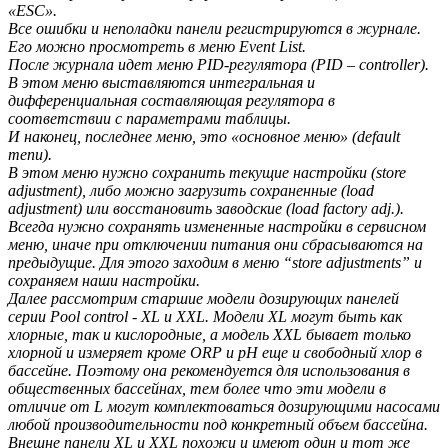
«ESC».
Все ошибки и неполадки панели регистрируются в журнале.
Его можно просмотреть в меню Event List.
После журнала идет меню PID-регулятора (PID – controller).
В этом меню выставляются интегральная и
дифференциальная составляющая регулятора в
соответствии с параметрами таблицы.
И наконец, последнее меню, это «основное меню» (default
menu).
В этом меню нужно сохранить текущие настройки (store
adjustment), либо можно загрузить сохраненные (load
adjustment) или восстановить заводские (load factory adj.).
Всегда нужно сохранять измененные настройки в сервисном
меню, иначе при отключении питания они сбрасываются на
предыдущие. Для этого заходим в меню “store adjustments” и
сохраняем наши настройки.
Далее рассмотрим старшие модели дозирующих панелей
серии Pool control - XL и XXL. Модели XL могут быть как
хлорные, так и кислородные, а модель XXL бывает только
хлорной и измеряет кроме ORP и pH еще и свободный хлор в
бассейне. Поэтому она рекомендуется для использования в
общественных бассейнах, тем более что эти модели в
отличие от L могут комплектоваться дозирующими насосами
любой производительности под конкретный объем бассейна.
Внешне панели XL и XXL похожи и имеют один и тот же