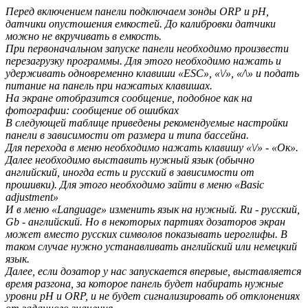
Перед включением панели подключаем зонды ORP и pH,
датчики опустошения емкостей. До калибровки датчики
можно не вкручивать в емкость.
При первоначальном запуске панели необходимо произвести
перезагрузку программы. Для этого необходимо нажать и
удерживать одновременно клавиши «ESC», «\/», «/\» и подать
питание на панель при нажатых клавишах.
На экране отобразится сообщение, подобное как на
фотографии: сообщение об ошибках
В следующей таблице приведены рекомендуемые настройки
панели в зависимости от размера и типа бассейна.
Для перехода в меню необходимо нажать клавишу «\/» - «Ок».
Далее необходимо выставить нужный язык (обычно
английский, иногда есть и русский в зависимости от
прошивки). Для этого необходимо зайти в меню «Basic
adjustment»
И в меню «Language» изменить язык на нужный. Ru - русский,
Gb - английский. Но в некоторых партиях дозаторов экран
может вместо русских символов показывать иероглифы. В
таком случае нужно устанавливать английский или немецкий
язык.
Далее, если дозатор у нас запускается впервые, выставляется
время разгона, за которое панель будет набирать нужные
уровни рН и ORP, и не будет сигнализировать об отклонениях