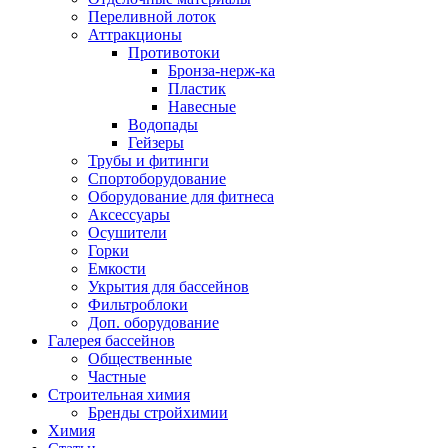
Переливной лоток
Аттракционы
Противотоки
Бронза-нерж-ка
Пластик
Навесные
Водопады
Гейзеры
Трубы и фитинги
Спортоборудование
Оборудование для фитнеса
Аксессуары
Осушители
Горки
Емкости
Укрытия для бассейнов
Фильтроблоки
Доп. оборудование
Галерея бассейнов
Общественные
Частные
Строительная химия
Бренды стройхимии
Химия