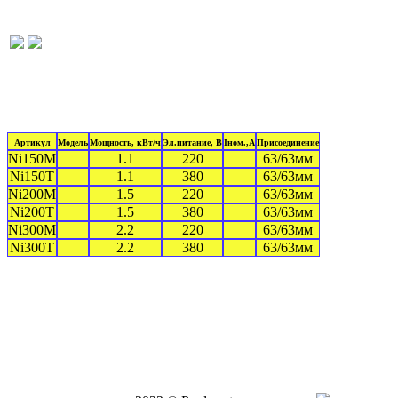
Артикул
Модель
Мощность, кВт/ч
Эл.питание, В
Iном.,А
Присоединение
Ni150M
1.1
220
63/63мм
Ni150T
1.1
380
63/63мм
Ni200M
1.5
220
63/63мм
Ni200T
1.5
380
63/63мм
Ni300M
2.2
220
63/63мм
Ni300T
2.2
380
63/63мм