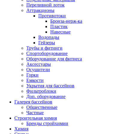
Переливной лоток
Аттракционы
Противотоки
Бронза-нерж-ка
Пластик
Навесные
Водопады
Гейзеры
Трубы и фитинги
Спортоборудование
Оборудование для фитнеса
Аксессуары
Осушители
Горки
Емкости
Укрытия для бассейнов
Фильтроблоки
Доп. оборудование
Галерея бассейнов
Общественные
Частные
Строительная химия
Бренды стройхимии
Химия