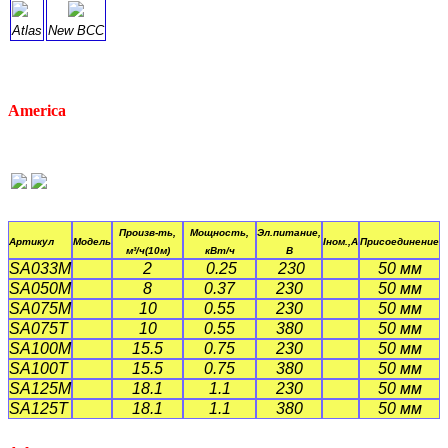
Atlas
New BCC
America
Произв-ть,
Мощность,
Эл.питание,
Артикул
Модель
Iном.,А
Присоединение
м³/ч(10м)
кВт/ч
В
SA033M
2
0.25
230
50 мм
SA050M
8
0.37
230
50 мм
SA075M
10
0.55
230
50 мм
SA075T
10
0.55
380
50 мм
SA100M
15.5
0.75
230
50 мм
SA100T
15.5
0.75
380
50 мм
SA125M
18.1
1.1
230
50 мм
SA125T
18.1
1.1
380
50 мм