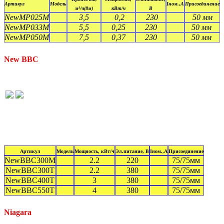
Артикул
Модель
Iном.,А
Присоединение
м³/ч(8м)
кВт/ч
В
NewMP025M
3,5
0,2
230
50 мм
NewMP033M
5,5
0,25
230
50 мм
NewMP050M
7,5
0,37
230
50 мм
New BBC
Артикул
Модель
Мощность, кВт/ч
Эл.питание, В
Iном.,А
Присоединение
NewBBC300M
2.2
220
75/75мм
NewBBC300T
2.2
380
75/75мм
NewBBC400T
3
380
75/75мм
NewBBC550T
4
380
75/75мм
Niagara