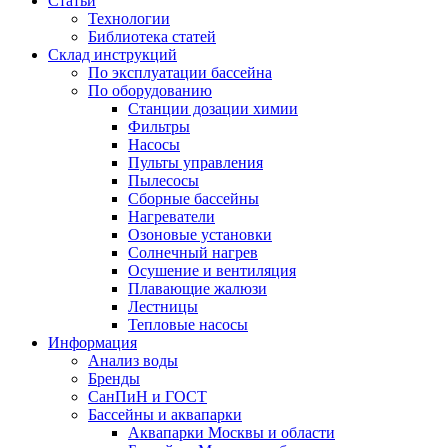
Статьи
Технологии
Библиотека статей
Склад инструкций
По эксплуатации бассейна
По оборудованию
Станции дозации химии
Фильтры
Насосы
Пульты управления
Пылесосы
Сборные бассейны
Нагреватели
Озоновые установки
Солнечный нагрев
Осушение и вентиляция
Плавающие жалюзи
Лестницы
Тепловые насосы
Информация
Анализ воды
Бренды
СанПиН и ГОСТ
Бассейны и аквапарки
Аквапарки Москвы и области