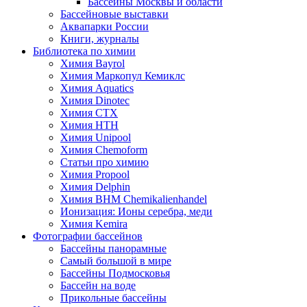
Бассейны Москвы и области
Бассейновые выставки
Аквапарки России
Книги, журналы
Библиотека по химии
Химия Bayrol
Химия Маркопул Кемиклс
Химия Aquatics
Химия Dinotec
Химия CTX
Химия HTH
Химия Unipool
Химия Chemoform
Статьи про химию
Химия Propool
Химия Delphin
Химия BHM Chemikalienhandel
Ионизация: Ионы серебра, меди
Химия Kemira
Фотографии бассейнов
Бассейны панорамные
Самый большой в мире
Бассейны Подмосковья
Бассейн на воде
Прикольные бассейны