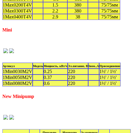
1Max0200T4V
1.5
380
75/75мм
1Max0300T4V
2.2
380
75/75мм
1Max0400T4V
2.9
38
75/75мм
Mini
Артикул
Модель
Мощность, кВт/ч
Эл.питание, В
Iном.,А
Присоединение
1Min0030M2V
0.25
220
1½' /
1
½'
1Min0050M2V
0.37
220
1
½' /
1½'
1Min0080M2V
0.6
220
1
½' /
1½'
New Minipump
Произв-ть,
Мощность,
Эл.питание,