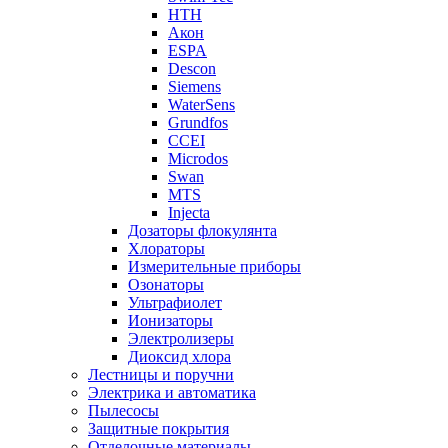
НТН
Акон
ESPA
Descon
Siemens
WaterSens
Grundfos
CCEI
Microdos
Swan
MTS
Injecta
Дозаторы флокулянта
Хлораторы
Измерительные приборы
Озонаторы
Ультрафиолет
Ионизаторы
Электролизеры
Диоксид хлора
Лестницы и поручни
Электрика и автоматика
Пылесосы
Защитные покрытия
Отделочные материалы