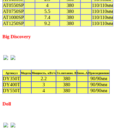
AT0550SP
4
380
110/110мм
AT0750SP
5.5
380
110/110мм
AT1000SP
7.4
380
110/110мм
AT1250SP
9.2
380
110/110мм
Big Discovery
Артикул
Модель
Мощность, кВт/ч
Эл.питание, В
Iном.,А
Присоединение
DY350T
2.2
380
90/90мм
DY400T
3
380
90/90мм
DY550T
4
380
90/90мм
Doll