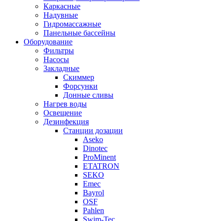
Каркасные
Надувные
Гидромассажные
Панельные бассейны
Оборудование
Фильтры
Насосы
Закладные
Скиммер
Форсунки
Донные сливы
Нагрев воды
Освещение
Дезинфекция
Станции дозации
Aseko
Dinotec
ProMinent
ETATRON
SEKO
Emec
Bayrol
OSF
Pahlen
Swim-Tec