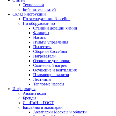
Статьи
Технологии
Библиотека статей
Склад инструкций
По эксплуатации бассейна
По оборудованию
Станции дозации химии
Фильтры
Насосы
Пульты управления
Пылесосы
Сборные бассейны
Нагреватели
Озоновые установки
Солнечный нагрев
Осушение и вентиляция
Плавающие жалюзи
Лестницы
Тепловые насосы
Информация
Анализ воды
Бренды
СанПиН и ГОСТ
Бассейны и аквапарки
Аквапарки Москвы и области