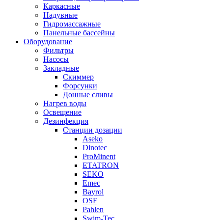
Каркасные
Надувные
Гидромассажные
Панельные бассейны
Оборудование
Фильтры
Насосы
Закладные
Скиммер
Форсунки
Донные сливы
Нагрев воды
Освещение
Дезинфекция
Станции дозации
Aseko
Dinotec
ProMinent
ETATRON
SEKO
Emec
Bayrol
OSF
Pahlen
Swim-Tec