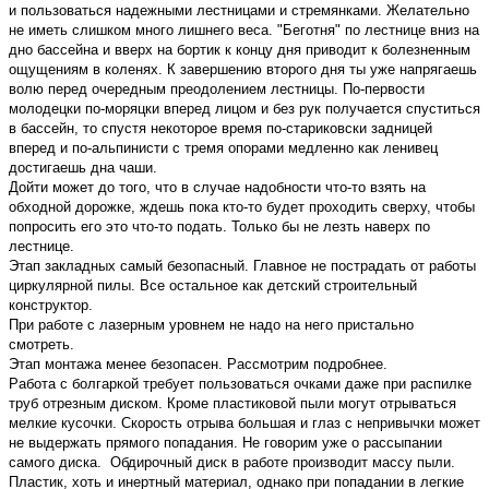
и пользоваться надежными лестницами и стремянками. Желательно
не иметь слишком много лишнего веса. "Беготня" по лестнице вниз на
дно бассейна и вверх на бортик к концу дня приводит к болезненным
ощущениям в коленях. К завершению второго дня ты уже напрягаешь
волю перед очередным преодолением лестницы. По-первости
молодецки по-моряцки вперед лицом и без рук получается спуститься
в бассейн, то спустя некоторое время по-стариковски задницей
вперед и по-альпинисти с тремя опорами медленно как ленивец
достигаешь дна чаши.
Дойти может до того, что в случае надобности что-то взять на
обходной дорожке, ждешь пока кто-то будет проходить сверху, чтобы
попросить его это что-то подать. Только бы не лезть наверх по
лестнице.
Этап закладных самый безопасный. Главное не пострадать от работы
циркулярной пилы. Все остальное как детский строительный
конструктор.
При работе с лазерным уровнем не надо на него пристально
смотреть.
Этап монтажа менее безопасен. Рассмотрим подробнее.
Работа с болгаркой требует пользоваться очками даже при распилке
труб отрезным диском. Кроме пластиковой пыли могут отрываться
мелкие кусочки. Скорость отрыва большая и глаз с непривычки может
не выдержать прямого попадания. Не говорим уже о рассыпании
самого диска. Обдирочный диск в работе производит массу пыли.
Пластик, хоть и инертный материал, однако при попадании в легкие