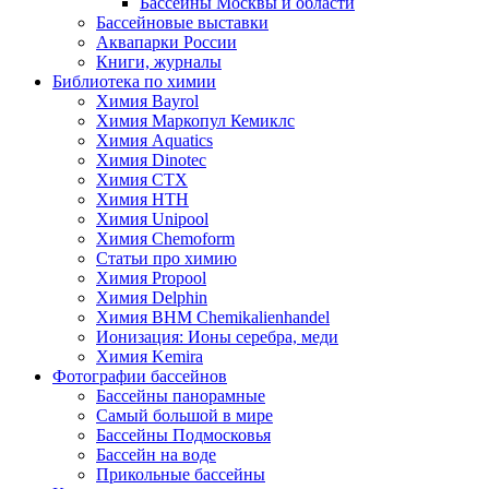
Бассейны Москвы и области
Бассейновые выставки
Аквапарки России
Книги, журналы
Библиотека по химии
Химия Bayrol
Химия Маркопул Кемиклс
Химия Aquatics
Химия Dinotec
Химия CTX
Химия HTH
Химия Unipool
Химия Chemoform
Статьи про химию
Химия Propool
Химия Delphin
Химия BHM Chemikalienhandel
Ионизация: Ионы серебра, меди
Химия Kemira
Фотографии бассейнов
Бассейны панорамные
Самый большой в мире
Бассейны Подмосковья
Бассейн на воде
Прикольные бассейны