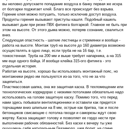
вы неловко допускаете попадание воздуха в банку первая же искра
от болгарки поджигает клей. Благо все происходит без взрыва.
Горение клея можно потушить, только исключив доступ воздуха.
Продукты горения вызывают приступы кашля. Подобный кашель
вызывает дым при резке ПВХ фитинга болгаркой. Главное не быть при
этом на высоте. От этого дыма можно, потеряв сознание, свалиться
вниз.
Следующая опастность - шаткие лестницы и стремянки и вообще -
работа на высоте. Монтаж труб на высоте до 160 диаметра возможно
осуществлять в одно лицо, если труба не на 16 бар, т.е.
тонкостенная. Труба на 200 мм и выше требует напарника, а на 315
мм еще одного бойца. И вообще клейка 315-ого фитинга - это
отдельная история.
Работая на высоте, хорошо бы использовать монтажный пояс, но
монтажники редко им пользуются из-за того, что не за что
зацепиться.
Пластмассовая шапка, она же защитная каска. В техпомещении или
технологических корридорах с низкими потолками обязательно надо
использовать на голове защитную каску. Помимо того, что перед
нами здесь побывали вентиляционники и оставили как придется
торчащими вниз шпильки на 8 мм, острые как бритва, так и после
бетонщиков свисающие с потолка гвозди и саморезы ждут свою
жертву. Каска защищает голову и позволяет ее гордо нести при
выполнении рабочих обязанностей. Без каски к вечеру ты уже
ощущаешь себя натуральным Гвазимодо, шея болит, на спине