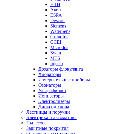
НТН
Акон
ESPA
Descon
Siemens
WaterSens
Grundfos
CCEI
Microdos
Swan
MTS
Injecta
Дозаторы флокулянта
Хлораторы
Измерительные приборы
Озонаторы
Ультрафиолет
Ионизаторы
Электролизеры
Диоксид хлора
Лестницы и поручни
Электрика и автоматика
Пылесосы
Защитные покрытия
Отделочные материалы