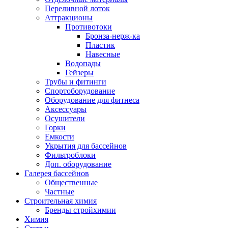
Переливной лоток
Аттракционы
Противотоки
Бронза-нерж-ка
Пластик
Навесные
Водопады
Гейзеры
Трубы и фитинги
Спортоборудование
Оборудование для фитнеса
Аксессуары
Осушители
Горки
Емкости
Укрытия для бассейнов
Фильтроблоки
Доп. оборудование
Галерея бассейнов
Общественные
Частные
Строительная химия
Бренды стройхимии
Химия