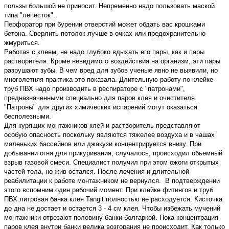
пользы большой не приносит. Непременно надо пользовать маской
типа "лепесток".
Перфоратор при бурении отверстий может обдать вас крошками
бетона. Сверлить потолок лучше в очках или предохранительно
жмуриться.
Работая с клеем, не надо глубоко вдыхать его пары, как и пары
растворителя. Кроме невидимого воздействия на организм, эти пары
разрушают зубы. В чем вред для зубов ученые явно не выявили, но
многолетняя практика это показала. Длительную работу по клейке
труб ПВХ надо производить в респираторе с "патронами",
предназначенными специально для паров клея и очистителя.
"Патроны" для других химических испарений могут оказаться
бесполезными.
Для курящих монтажников клей и растворитель представляют
особую опасность поскольку являются тяжелее воздуха и в чашах
маленьких бассейнов или джакузи концентрируется внизу. При
добывании огня для прикуривания, случалось, происходил обьемный
взрыв газовой смеси. Специалист получил при этом ожоги открытых
частей тела, но жив остался. После лечения и длительной
реабилитации к работе монтажником не вернулся. В подтверждении
этого вспомним один рабочий момент. При клейке фитингов и труб
ПВХ литровая банка клея Tangit полностью не расходуется. Кисточка
до дна не достает и остается 3 - 4 см клея. Чтобы избежать мучений
монтажники отрезают половину банки болгаркой. Пока концентрация
паров клея внутри банки велика возгорания не происходит. Как только