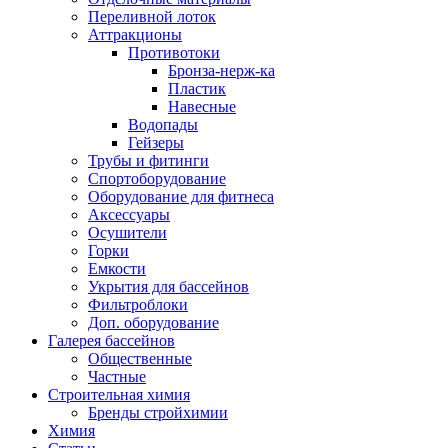
Переливной лоток
Аттракционы
Противотоки
Бронза-нерж-ка
Пластик
Навесные
Водопады
Гейзеры
Трубы и фитинги
Спортоборудование
Оборудование для фитнеса
Аксессуары
Осушители
Горки
Емкости
Укрытия для бассейнов
Фильтроблоки
Доп. оборудование
Галерея бассейнов
Общественные
Частные
Строительная химия
Бренды стройхимии
Химия