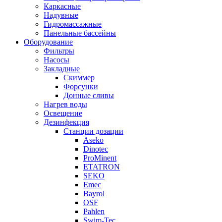
Каркасные
Надувные
Гидромассажные
Панельные бассейны
Оборудование
Фильтры
Насосы
Закладные
Скиммер
Форсунки
Донные сливы
Нагрев воды
Освещение
Дезинфекция
Станции дозации
Aseko
Dinotec
ProMinent
ETATRON
SEKO
Emec
Bayrol
OSF
Pahlen
Swim-Tec