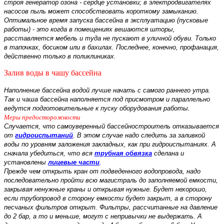
строя генератор озона - сердце установки; в электродвигателях
насосов пыль может способствовать короткому замыканию.
Оптимальное время запуска бассейна в эксплуатацию (пусковые
работы) - это когда в помещениях вешаются шторы,
расставляется мебель и туда не пускают в уличной обуви. Только
в тапочках, босиком или в бахилах. Последнее, конечно, профанация,
действенно только в поликлиниках.
Залив воды в чашу бассейна
Наполнение бассейна водой лучше начать с самого раннего утра.
Так и чаша бассейна наполняется под присмотром и параллельно
ведутся подготовительные к пуску оборудования работы.
Меры предосторожности
Случается, что самоуверенный бассейностроитель отказывается
от
гидроиспытаний
. В этом случае надо следить за заливкой
воды по уровням заложения закладных, как при гидроиспытаниях. А
сначала убедиться, что вся
трубная обвязка
сделана и
установлены
лицевые части
.
Прежде чем открыть кран от подведенного водопровода, надо
последовательно пройти всю магистраль до заполняемой емкости,
закрывая ненужные краны и открывая нужные. Будет нехорошо,
если трубопровод в сторону емкости будет закрыт, а в сторону
песчаных фильтров открыт. Фильтры, рассчитанные на давление
до 2 бар, а то и меньше, могут с непривычки не выдержать. А