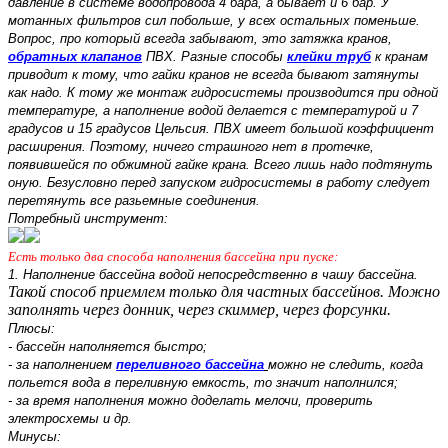
давление в системе водопровода 4 бара, а бывает и 6 бар. У
мотанных фильтров сил побольше, у всех остальных поменьше.
Вопрос, про который всегда забывают, это затяжка кранов,
обратных клапанов
ПВХ. Разные способы
клейки труб
к кранам
приводит к тому, что гайки кранов не всегда бывают затянуты
как надо. К тому же монтаж гидросистемы производится
при одной
температуре, а наполнение водой делается с температурой и 7
градусов и 15 градусов Цельсия. ПВХ имеет большой коэффициент
расширения. Поэтому, ничего страшного нет в протечке,
появившейся по обжимной гайке крана. Всего лишь надо подтянуть
оную. Безусловно перед запуском гидросистемы в работу следует
перетянуть все разьемные соединения.
Потребный инструмент:
Есть только два способа наполнения бассейна при пуске:
1. Наполнение бассейна водой непосредственно в чашу бассейна.
Такой способ приемлем только для частных бассейнов. Можно
заполнять через донник, через скиммер, через форсунки.
Плюсы:
- бассейн наполняется быстро;
- за наполнением
переливного бассейна
можно не следить, когда
польется вода в переливную емкость, то значит наполнился;
- за время наполнения можно доделать мелочи, проверить
электросхемы и др.
Минусы: