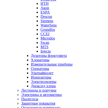
НТН
Акон
ESPA
Descon
Siemens
WaterSens
Grundfos
CCEI
Microdos
Swan
MTS
Injecta
Дозаторы флокулянта
Хлораторы
Измерительные приборы
Озонаторы
Ультрафиолет
Ионизаторы
Электролизеры
Диоксид хлора
Лестницы и поручни
Электрика и автоматика
Пылесосы
Защитные покрытия
Отделочные материалы