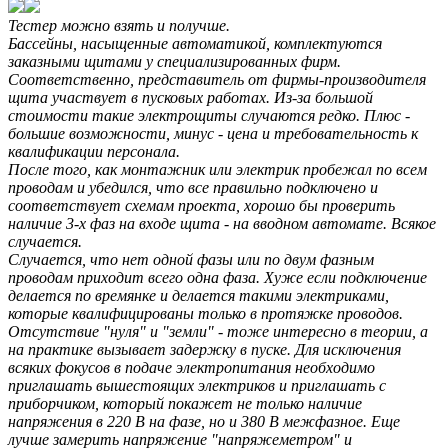
Тестер можно взять и получше.
Бассейны, насыщенные автоматикой, комплектуются
заказными щитами у специализированных фирм.
Соответственно, представитель от фирмы-производителя
щита участвует в пусковых работах. Из-за большой
стоимости такие электрощиты случаются редко. Плюс -
большие возможности, минус - цена и требовательность к
квалификации персонала.
После того, как монтажник или электрик пробежал по всем
проводам и убедился, что все правильно подключено и
соответствует схемам проекта, хорошо бы проверить
наличие 3-х фаз на входе щита - на вводном автомате. Всякое
случается.
Случается, что нет одной фазы или по двум фазным
проводам приходит всего одна фаза. Хуже если подключение
делается по времянке и делается такими электриками,
которые квалифицированы только в протяжке проводов.
Отсутствие "нуля" и "земли" - тоже интересно в теории, а
на практике вызывает задержку в пуске. Для исключения
всяких фокусов в подаче электропитания необходимо
приглашать вышестоящих электриков и приглашать с
приборчиком, который покажет не только наличие
напряжения в 220 В на фазе, но и 380 В межфазное. Еще
лучше замерить напряжение "напряжеметром" и