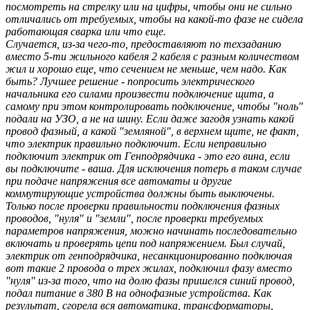
посмотреть на стрелку или на цифры, чтобы они не сильно
отличались от требуемых, чтобы на какой-то фазе не сидела
работающая сварка или что еще.
Случается, из-за чего-то, предоставляют по техзаданию
вместо 5-ти жильного кабеля 2 кабеля с разным количеством
жил и хорошо еще, что сечением не меньше, чем надо. Как
быть? Лучшее решение - попросить электрического
начальника его силами произвести подключение щита, а
самому при этом контролировать подключение, чтобы "ноль"
подали на УЗО, а не на шину. Если даже загодя узнать какой
провод фазный, а какой "земляной", в верхнем щите, не факт,
что электрик правильно подключит. Если неправильно
подключит электрик от Генподрядчика - это его вина, если
вы подключите - ваша. Для исключения потерь в таком случае
при подаче напряжения все автоматы и другие
коммутирующие устройства должны быть выключены.
Только после проверки правильности подключения фазных
проводов, "нуля" и "земли", после проверки требуемых
параметров напряжения, можно начинать последовательно
включать и проверять цепи под напряжением. Был случай,
электрик от генподрядчика, несанкционированно подключая
вот такие 2 провода о трех жилах, подключил фазу вместо
"нуля" из-за того, что на долю фазы пришелся синий провод,
подал питание в 380 В на однофазные устройства. Как
результат, сгорела вся автоматика, трансформаторы,