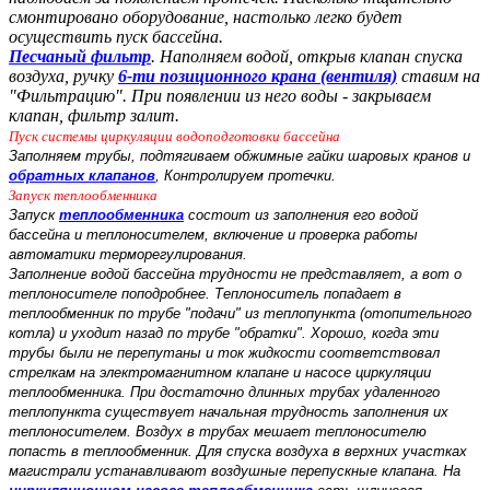
смонтировано оборудование, настолько легко будет
осуществить пуск бассейна.
Песчаный фильтр
. Наполняем водой, открыв клапан спуска
воздуха, ручку
6-ти позиционного крана (вентиля)
ставим на
"Фильтрацию". При появлении из него воды - закрываем
клапан, фильтр залит.
Пуск системы циркуляции водоподготовки бассейна
Заполняем трубы, подтягиваем обжимные гайки шаровых кранов и
обратных клапанов
, Контролируем протечки.
Запуск теплообменника
Запуск
теплообменника
состоит из заполнения его водой
бассейна и теплоносителем, включение и проверка работы
автоматики терморегулирования.
Заполнение водой бассейна трудности не представляет, а вот о
теплоносителе поподробнее. Теплоноситель попадает в
теплообменник по трубе "подачи" из теплопункта (отопительного
котла) и уходит назад по трубе "обратки". Хорошо, когда эти
трубы были не перепутаны и ток жидкости соответствовал
стрелкам на электромагнитном клапане и насосе циркуляции
теплообменника. При достаточно длинных трубах
удаленного
теплопункта существует начальная трудность заполнения их
теплоносителем. Воздух в трубах мешает теплоносителю
попасть в теплообменник. Для спуска воздуха в верхних участках
магистрали устанавливают воздушные перепускные клапана. На